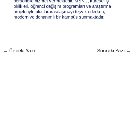
personelle hizmet vermektedir. MSKÜ, küresel iş
birlikleri, öğrenci değişim programları ve araştırma
projeleriyle uluslararasılaşmayı teşvik ederken,
modern ve donanımlı bir kampüs sunmaktadır.
←
Önceki Yazı
Sonraki Yazı
→