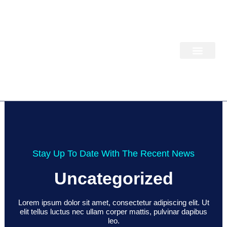
Ir
al
contenido
PAQUETES DE TRABAJ
Stay Up To Date With The Recent News
Uncategorized
Lorem ipsum dolor sit amet, consectetur adipiscing elit. Ut
elit tellus luctus nec ullam corper mattis, pulvinar dapibus
leo.