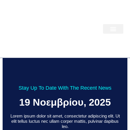
Μετάβαση
στο
περιεχόμενο
ΠΑΚΕΤΑ ΕΡΓΑΣΙΑ
Stay Up To Date With The Recent News
19 Νοεμβρίου, 2025
Lorem ipsum dolor sit amet, consectetur adipiscing elit. Ut
elit tellus luctus nec ullam corper mattis, pulvinar dapibus
leo.